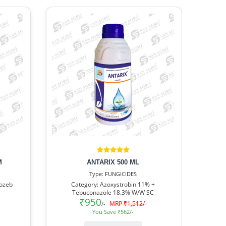
M
ANTARIX 500 ML
Type: FUNGICIDES
cozeb
Category: Azoxystrobin 11% +
Tebuconazole 18.3% W/W SC
₹950
MRP ₹1,512/-
/-
You Save ₹562/-