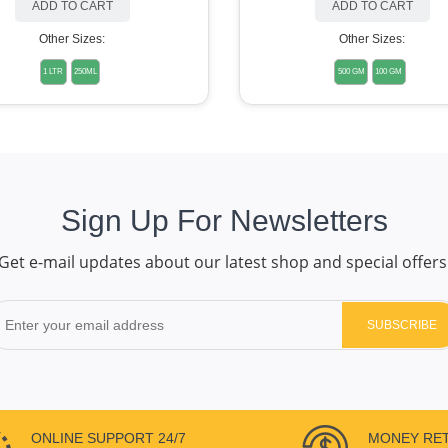
ADD TO CART
ADD TO CART
Other Sizes:
Other Sizes:
1 LTR
250ML
500 GM
100 GM
Sign Up For Newsletters
Get e-mail updates about our latest shop and special offers
SUBSCRIBE
ONLINE SUPPORT 24/7
MONEY RE