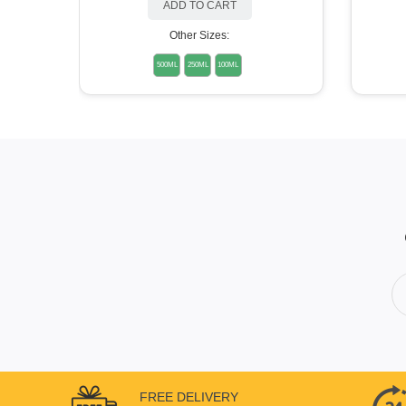
ADD TO CART
Other Sizes:
500ML
250ML
100ML
FREE DELIVERY