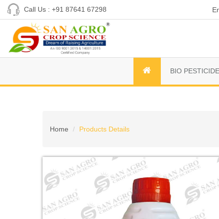
Call Us : +91 87641 67298
En
BIO PESTICID
Home
Products Details