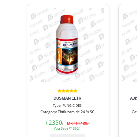
DUSMAN 1LTR
AJ
Type: FUNGICIDES
Category: Thifluzamide 24 % SC
Ca
₹2350
MRP ₹4,180/-
/-
You Save ₹1830/-