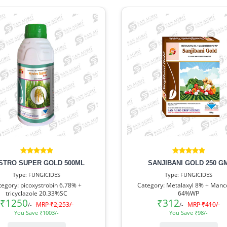
ISTRO SUPER GOLD 500ML
SANJIBANI GOLD 250 G
Type: FUNGICIDES
Type: FUNGICIDES
tegory: picoxystrobin 6.78% +
Category: Metalaxyl 8% + Man
tricyclazole 20.33%SC
64%WP
₹1250
₹312
MRP ₹2,253/-
MRP ₹410/-
/-
/-
You Save ₹1003/-
You Save ₹98/-