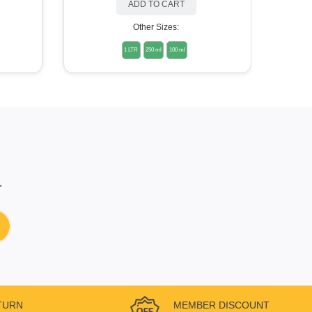
ADD TO CART
Other Sizes:
1 LTR
250 ml
100 ml
.
TURN
MEMBER DISCOUNT