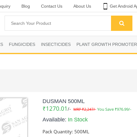
quiry
Blog
Contact Us
About Us
Get Android A
ES
FUNGICIDES
INSECTICIDES
PLANT GROWTH PROMOTER
DUSMAN 500ML
₹1270.01
/-
You Save ₹976.99/-
MRP ₹2,247/-
Available:
In Stock
Pack Quantity:
500ML