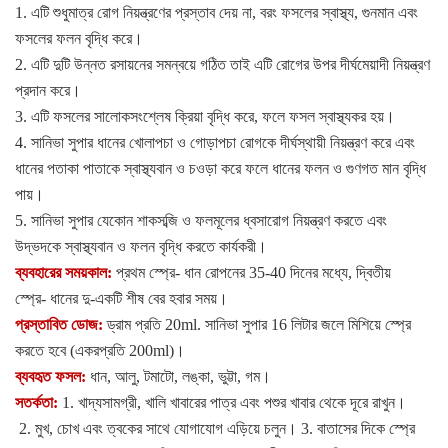
1.
এটি শুধুমাত্র রোগ নিয়ন্ত্রণের প্রস্তাব দেয় না
,
বরং ফসলের স্বাস্থ্য
,
গুনমান এবং
ফসলের ফলন বৃদ্ধি করে
।
2.
এটি দুটি উন্নত রসায়নের সমন্বয়ে গঠিত তাই এটি রোগের উপর দীর্ঘমেয়াদী নিয়ন্ত্রণ
প্রদান করে
।
3.
এটি ফসলের সালোকসংশ্লেষ ক্রিয়া বৃদ্ধি করে
,
ফলে ফসল স্বাস্থ্যকর হয়
।
4.
সানিভা সুপার ধানের খোলাপচা ও গোড়াপচা রোগকে দীর্ঘস্থায়ী নিয়ন্ত্রণ করে এবং
ধানের পতাকা পাতাকে স্বাস্থ্যবান ও চওড়া করে ফলে ধানের ফলন ও গুণগত মান বৃদ্ধি
পায়।
5.
সানিভা সুপার যেকোন শাকসব্জি ও ফলমূলের ধ্বসারোগ নিয়ন্ত্রণ করতে এবং
উদ্ভদকে স্বাস্থ্যবান ও ফলন বৃদ্ধি করতে কার্যকরী।
ব্যবহারের সময়কাল
:
প্রথম স্প্রে
-
ধান রোপনের
35-40
দিনের মধ্যে
,
দ্বিতীয়
স্প্রে
-
ধানের দু-একটি শীষ বের হবার সময়
।
প্রস্তাবিত ডোজ
:
ড্রাম প্রতি
20
ml.
সানিভা
সুপার
16
লিটার জলে মিশিয়ে স্প্রে
করতে হবে
(
একরপ্রতি
200ml)
।
ব্যবহৃত ফসল
:
ধান
,
আলু
,
টমাটো
,
লঙ্কা
,
ভুট্টা
,
গম
।
সতর্কতা
:
1.
খাদ্যসামগ্রী
,
খালি খাবারের পাত্র এবং পশুর খাবার থেকে দূরে রাখুন।
2.
মুখ
,
চোখ এবং ত্বকের সাথে যোগাযোগ এড়িয়ে চলুন।
3.
বাতাসের দিকে স্প্রে