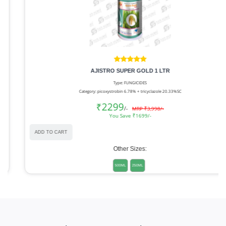
AJISTRO SUPER GOLD 1 LTR
Type: FUNGICIDES
Category: picoxystrobin 6.78% + tricyclazole 20.33%SC
₹2299
/-
MRP ₹3,998/-
You Save ₹1699/-
ADD TO CART
Other Sizes:
500ML
250ML