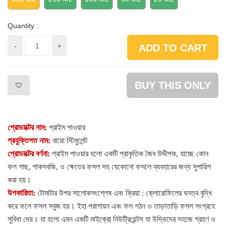
Quantity :
-
+
ADD TO CART
BUY THIS ONLY
প্রোডাক্টের নাম:
প্রাইম পাওয়ার
প্রযুক্তিগত নাম:
বায়ো স্টিমুলেন্ট
প্রোডাক্টের বর্ণনা:
প্রাইম পাওয়ার হলো একটি প্রাকৃতিক জৈব উদ্দীপক
,
যাচ্ছে কোন
ফল গাছ
,
শাকসবজি
,
ও ক্ষেতের ফসল সহ যেকোনো ফসলে ব্যবহারের জন্য সুপারিশ
করা হয়
।
উপকারিতা:
টোমাটার উপর সালোকসংশ্লেষ এবং ক্রিয়া : ক্লোরোফিলের ঘনত্ব বৃদ্ধি
করে ফলে ফসল সবুজ হয়। ইহা পরাগায়ন এবং ফল গঠন ও তাড়াতাড়ি ফসল সংগ্রহে
সুবিধা দেয়। যা হলো এমন একটি মাইক্রো নিউট্রিয়েন্টস যা উদ্ভিদের সহজে গ্রহণ ও