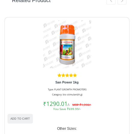
Related Product
San Power 1kg
Type: PLANT GROWTH PROMOTERS
Category: bio stimulant(H.g)
₹1290.01
/-
MRP ₹1,990/-
You Save ₹699.99/-
ADD TO CART
Other Sizes: