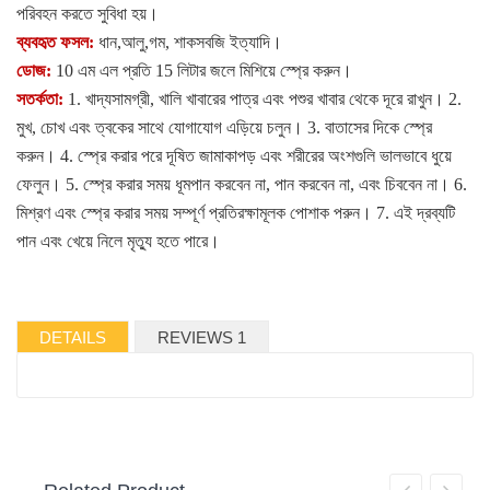
পরিবহন করতে সুবিধা হয়
।
ব্যবহৃত ফসল:
ধান
,
আলু
,
গম
,
শাকসবজি ইত্যাদি
।
ডোজ:
10 এম এল প্রতি 15 লিটার জলে মিশিয়ে স্প্রে করুন
।
সতর্কতা:
1.
খাদ্যসামগ্রী
,
খালি খাবারের পাত্র এবং পশুর খাবার থেকে দূরে রাখুন।
2.
মুখ
,
চোখ এবং ত্বকের সাথে যোগাযোগ এড়িয়ে চলুন।
3.
বাতাসের দিকে স্প্রে
করুন।
4.
স্প্রে করার পরে দূষিত জামাকাপড় এবং শরীরের অংশগুলি ভালভাবে ধুয়ে
ফেলুন।
5.
স্প্রে করার সময় ধূমপান করবেন না
,
পান করবেন না
,
এবং চিববেন না।
6.
মিশ্রণ এবং স্প্রে করার সময় সম্পূর্ণ প্রতিরক্ষামূলক পোশাক পরুন।
7.
এই দ্রব্যটি
পান এবং খেয়ে নিলে মৃত্যু হতে পারে
।
DETAILS
REVIEWS 1