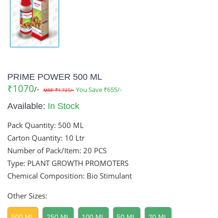
PRIME POWER 500 ML
₹1070
/-
You Save ₹655/-
MRP ₹1,725/-
Available:
In Stock
Pack Quantity:
500 ML
Carton Quantity:
10 Ltr
Number of Pack/Item:
20 PCS
Type: PLANT GROWTH PROMOTERS
Chemical Composition: Bio Stimulant
Other Sizes:
500 ML
250 ML
100 ML
50 ML
20 ML