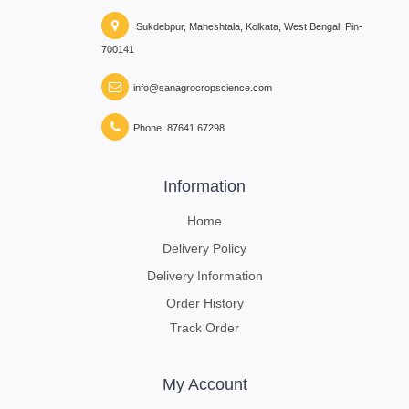
Sukdebpur, Maheshtala, Kolkata, West Bengal, Pin-
700141
info@sanagrocropscience.com
Phone: 87641 67298
Information
Home
Delivery Policy
Delivery Information
Order History
Track Order
My Account