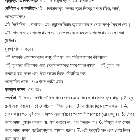
বৈশিষ্ট্য ও উপকারিতা
-এটি পোকামাকড়ের সমস্ত স্তর নিয়ন্ত্রণ করে (ডিম, লার্ভা,
প্রাপ্তবয়স্ক)
এটি সিস্টেমিক , যোগাযোগ এবং ট্রান্সলামিনার অ্যাকশনের মাধ্যমে সম্পূর্ণ সুরক্ষা দেয়।
এটি পোকামাকড়ের প্রতিরোধ ক্ষমতা ভেঙ্গে দেয় এবং চমৎকার প্রতিরোধ ব্যবস্থাপনা
(IRM)
সুরক্ষা প্রদান করে।
এটি উপকারী পোকামাকড়ের জন্য নিরাপদ এবং পরিবেশবান্ধব কীটনাশক।
এটি ব্যবহৃত কীটনাশক এবং ছত্রাকনাশকের সাথে সামঞ্জস্যপূর্ণ। এটি কৃষক কে
ফসলের উচ্চ ফলন এবং উচ্চ আয়ের দিকে পরিচালিত করে।
প্রস্তাবিত ডোজ -৪০০গ্রাম প্রতি একর
ব্যবহৃত ফসল
- ধান, আখ
সতর্কতা
- 1. খাদ্যসামগ্রী, খালি খাবারের পাত্র এবং পশুর খাবার থেকে দূরে রাখুন। 2. মুখ,
চোখ এবং ত্বকের সাথে যোগাযোগ এড়িয়ে চলুন। 3. বাতাসের দিকে স্প্রে করুন। 4.
স্প্রে করার পরে দূষিত জামাকাপড় এবং শরীরের অংশগুলি ভালভাবে ধুয়ে ফেলুন। 5. স্প্রে
করার সময় ধূমপান করবেন না, পান করবেন না, এবং চিববেন না। 6. মিশ্রণ এবং স্প্রে
করার সময় সম্পূর্ণ প্রতিরক্ষামূলক পোশাক পরুন। 7. এই দ্রব্যটি পান এবং খেয়ে নিলে
মৃত্যু হতে পারে।