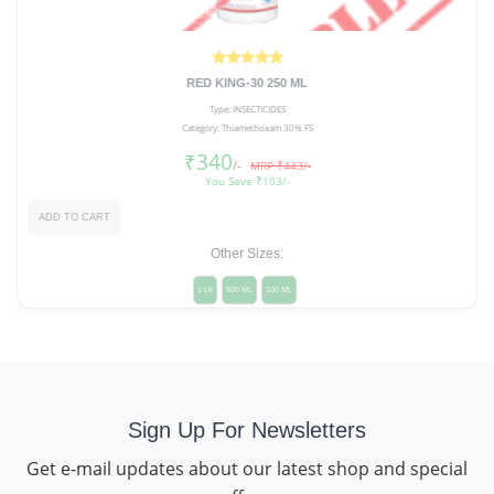
RED KING-30 250 ML
Type: INSECTICIDES
Category: Thiamethoxam 30% FS
₹340
/-
MRP ₹443/-
You Save ₹103/-
ADD TO CART
Other Sizes:
1 Ltr
500 ML
100 ML
Sign Up For Newsletters
Get e-mail updates about our latest shop and special